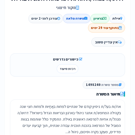
מקור חיצוני
אילת
בראיון
משרה מלאה
עודכן לפני 2 ימים
בתוקף עוד 29 ימים
אין עדיין משוב
כישורים נדרשים
רכזת סיעוד
מספר משרה:
1498240
תיאור המשרה
אח/ות בעל/ת ניסיון קודם של שנתיים לפחות באֲחָיוּת ולפחות חצי שנה
בקהילה המחפש/ת אתגר ניהולי בארגון הבריאות הגדול בישראל? דרוש/ה
מנהל/ת אחיות למרפאה ראשונית באילת. התפקיד כולל שותפות בצוות
המוביל של המרפאה בהכנת תוכנית עבודה שנתית, תוך קביעת יעדים
מדידים, מעקב בקרה וסיכום, ניהול ה...