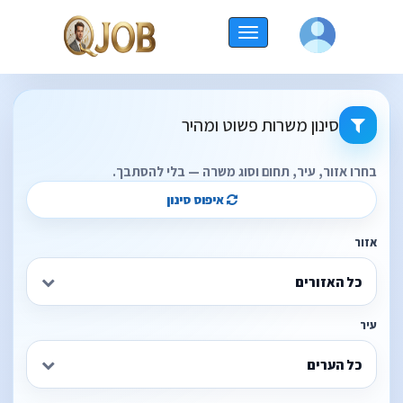
החלף
תוצאות חיפוש משרות עבור - קטגוריות: רפואה
ניווט
סינון משרות פשוט ומהיר
בחרו אזור, עיר, תחום וסוג משרה — בלי להסתבך.
איפוס סינון
אזור
כל האזורים
עיר
כל הערים