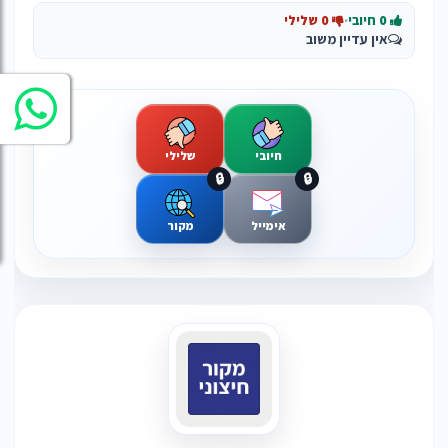
0 חיובי
·
0 שלילי
אין עדיין משוב
חיובי
שלילי
🔒
🔒
אימייל
מקור