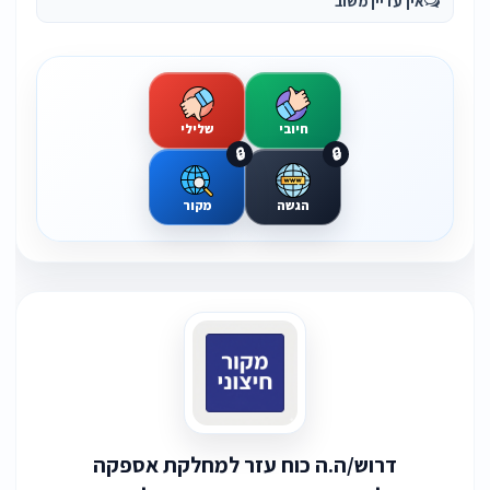
אין עדיין משוב
חיובי
שלילי
🔒
🔒
הגשה
מקור
דרוש/ה.ה כוח עזר למחלקת אספקה