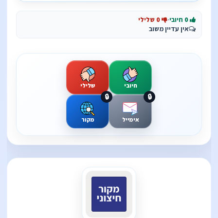
0 חיובי
·
0 שלילי
אין עדיין משוב
חיובי
שלילי
🔒
🔒
אימייל
מקור