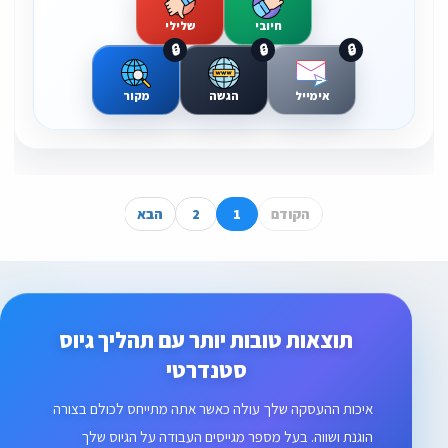
חיובי
שלילי
🔒
🔒
🔒
אימייל
הגשה
מקור
הקודם
1
2
הבא
תוצאות טובות יותר עם תהליך גיוס
סטנדרטי
איכות ההעסקה שלך עולה כאשר אתה מתייחס לכולם בצורה
הוגנת ושווה. בעל מספר מגייסים העבודה על הגיוס שלך