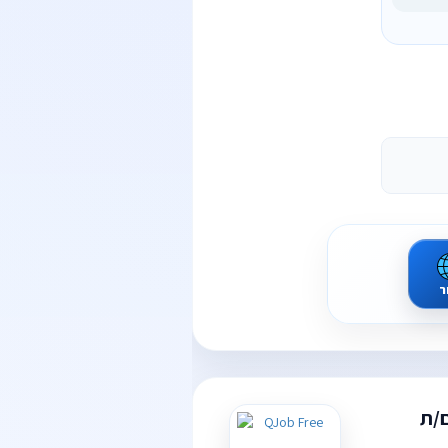
ר
ם/ת