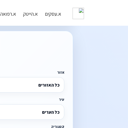
א.עסקים
א.הייטק
א.רפואה
אזור
כל האזורים
עיר
כל הערים
קטגוריה