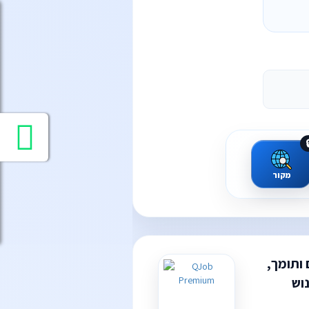

מקור
דרוש/ה 
עב