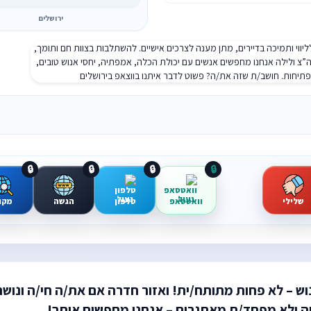
ירושלים
🔒
🔒
🔒
🔒
שלילי
וואטסאפ
טלפון
הגשה
מקו
וש – לא פחות מתותח/ית! ואזור חדרה אם את/ה חי/ה ונוש
וה ולא מפחד/ת מאתגרים – אנחנו מחפשים אותך!