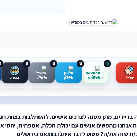

🔒
🔒
🔒
🔒
הגשה
אימייל
טלפון
וואטסאפ
שלילי
מדריך/ה לליווי ותמיכה בדיירים, מתן מענה לצרכים אישיי
ודה במשמרות אחה”צ ולילה אנחנו מחפשים אנשים עם יכול
טובים, סבלנות ופתיחות. חושב/ת שזה את/ה? פשוט 