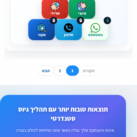
חיובי
שלילי
🔒
🔒
🔒
וואטסאפ
טלפון
מקור
הקודם
1
2
הבא
תוצאות טובות יותר עם תהליך גיוס
סטנדרטי
איכות ההעסקה שלך עולה כאשר אתה מתייחס לכולם בצורה