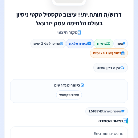
דרוש/ה תותח.ית!! עיצוב טקסטיל טקטי ניסיון
בעולם הלחימה עמק יזרעאל
מקור חיצוני
צפון
בראיון
משרה מלאה
עודכן לפני 2 ימים
בתוקף עוד 28 ימים
אין עדיין משוב
כישורים נדרשים
עיצוב טקסטיל
מספר משרה:
1503743
תיאור המשרה