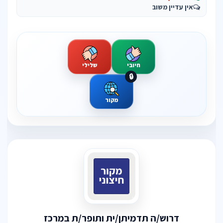
אין עדיין משוב
חיובי
שלילי
🔒
מקור
דרוש/ה תדמיתן/ית ותופר/ת במרכז