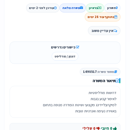
השרון
בראיון
משרה מלאה
עודכן לפני 2 ימים
בתוקף עוד 28 ימים
אין עדיין משוב
כישורים נדרשים
דוגמן / מודליסט
מספר משרה:
1498517
תיאור המשרה
באווירה נעימה ואנרגיות טובות
0 חיובי
·
0 שלילי