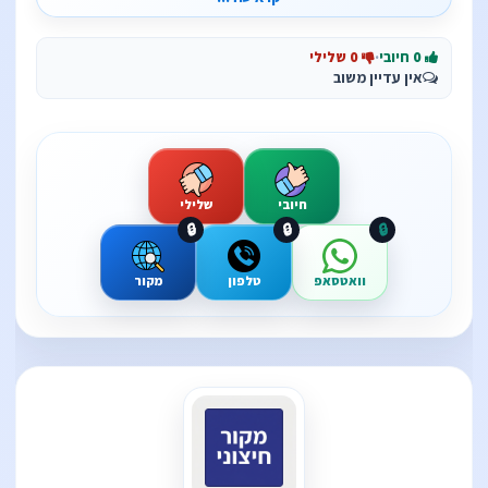
0 חיובי
·
0 שלילי
אין עדיין משוב
חיובי
שלילי
🔒
🔒
🔒
וואטסאפ
טלפון
מקור