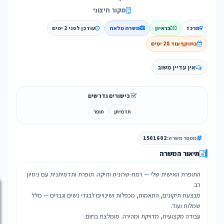
מקור חיצוני
מרכז
בראיון
משרה מלאה
עודכן לפני 2 ימים
בתוקף עוד 28 ימים
אין עדיין משוב
כישורים נדרשים
תדמיתן
תופר
מספר משרה:
1501602
תיאור המשרה
התופרת האישית שלי — רמת-שרונית ותיקה. תופרת ותדמיתנית עם ניסיון
מבצעת תיקונים, התאמות, מכפלות ושינויים לבגדי נשים וגברים — כולל