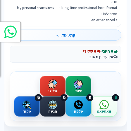
My personal seamstress — a long-time professional from Ramat
An experienced s...
קרא עוד...
0 חיובי
·
0 שלילי
אין עדיין משוב
חיובי
שלילי
🔒
🔒
🔒
🔒
וואטסאפ
טלפון
הגשה
מקור