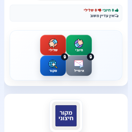
0 חיובי
·
0 שלילי
אין עדיין משוב
חיובי
שלילי
🔒
🔒
אימייל
מקור