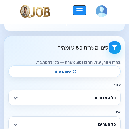
החלף
תוצאות חיפוש משרות עבור - קטגוריות: אופנה
ניווט
וטקסטיל
סינון משרות פשוט ומהיר
בחרו אזור, עיר, תחום וסוג משרה — בלי להסתבך.
איפוס סינון
אזור
כל האזורים
עיר
כל הערים