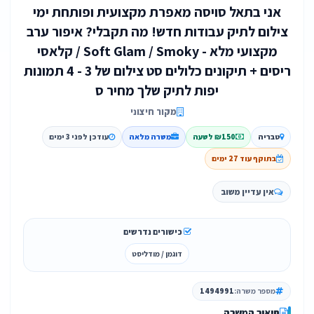
אני בתאל סויסה מאפרת מקצועית ופותחת ימי
צילום לתיק עבודות חדש! מה תקבלי? איפור ערב
מקצועי מלא - Soft Glam / Smoky / קלאסי
ריסים + תיקונים כלולים סט צילום של 3 - 4 תמונות
יפות לתיק שלך מחיר ס
מקור חיצוני
טבריה
₪150 לשעה
משרה מלאה
עודכן לפני 3 ימים
בתוקף עוד 27 ימים
אין עדיין משוב
כישורים נדרשים
דוגמן / מודליסט
מספר משרה:
1494991
תיאור המשרה