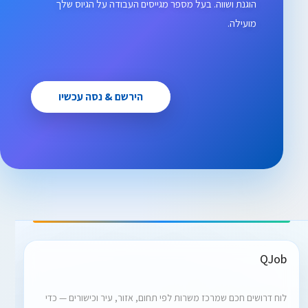
הוגנת ושווה. בעל מספר מגייסים העבודה על הגיוס שלך
מועילה.
הירשם & נסה עכשיו
QJob
לוח דרושים חכם שמרכז משרות לפי תחום, אזור, עיר וכישורים — כדי