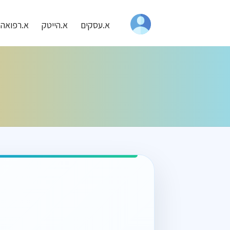
א.עסקים
א.הייטק
א.רפואה