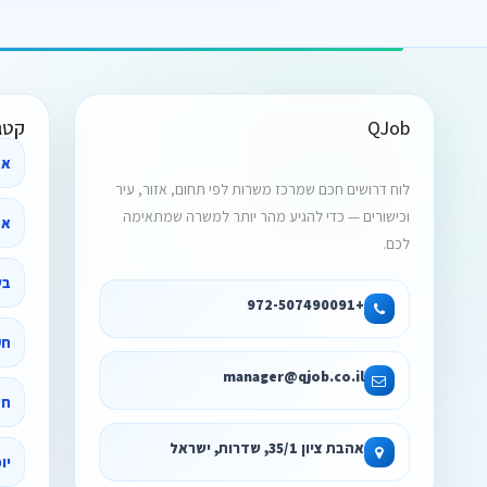
QJob
קטג
אב
לוח דרושים חכם שמרכז משרות לפי תחום, אזור, עיר
וכישורים — כדי להגיע מהר יותר למשרה שמתאימה
אח
לכם.
בע
+972-507490091
חק
manager@qjob.co.il
חש
אהבת ציון 35/1, שדרות, ישראל
יו