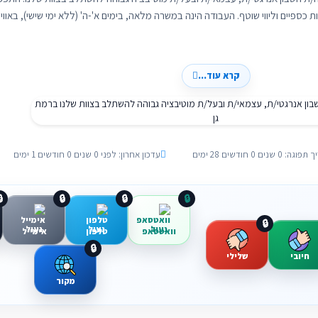
ריות מקיפה על תיקי לקוחות, עריכת דוחות כספיים וליווי שוטף. העבודה הינה במשרה מ
קרא עוד...
עדכון אחרון: לפני 0 שנים 0 חודשים 1 ימים
תאריך תפוגה: 0 שנים 0 חוד

🔒
🔒
🔒
🔒
אימייל
טלפון
וואטסאפ
🔒
שלילי
חיובי
מקור