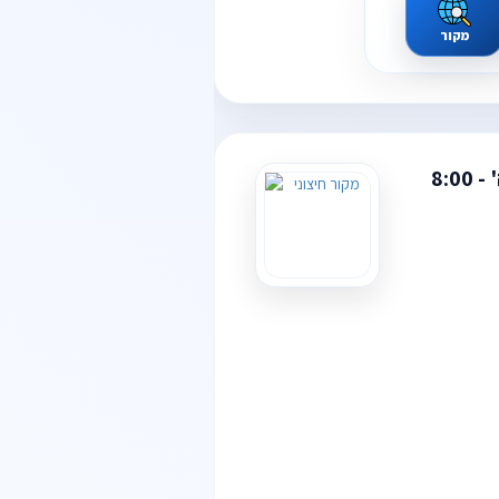
מקור
דרוש/ה מהנדס/ת תעשייה וניהול עם/בלי ניסיון לתפ״י באיירפורט סיטי (ליד נתב״ג) א' - ה' - 8:00