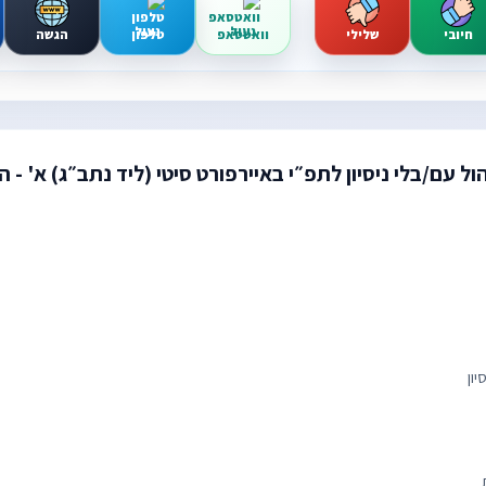
חיובי
שלילי
וואטסאפ
טלפון
הגשה