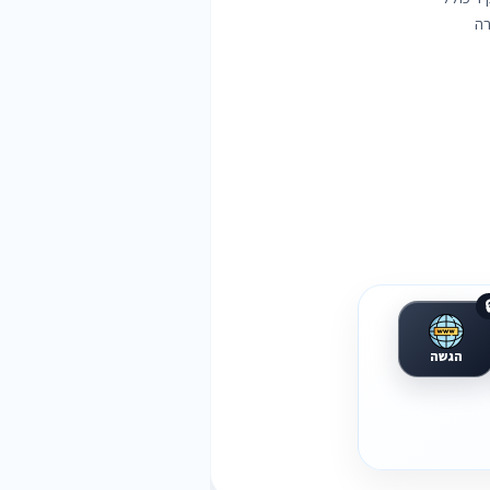
אח

הגשה