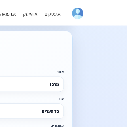
א.עסקים
א.הייטק
א.רפואה
אזור
מרכז
עיר
כל הערים
קטגוריה