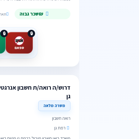
₪שכר גבוה
תאריך תפוגה
🔒
🔒
ספאם
דרוש/ה רואה/ת חשבון אנרגטי
גן
משרה מלאה
רואה חשבון
רמת גן
משרד רואי חשבון מוביל ברמת גן מגייס רו