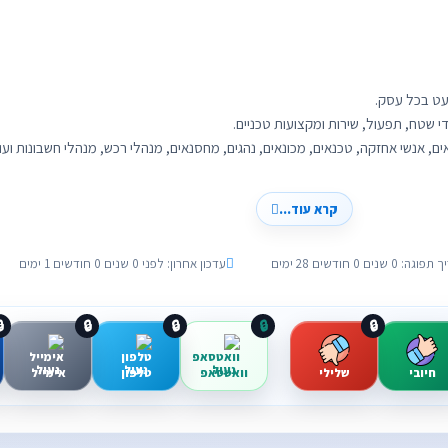
קרא עוד...
עדכון אחרון: לפני 0 שנים 0 חודשים 1 ימים
תאריך תפוגה: 0 שנים 0 חוד

🔒
🔒
🔒
🔒
אימייל
טלפון
וואטסאפ
שלילי
חיובי