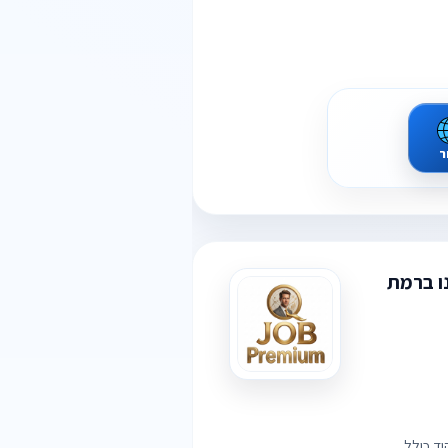
ר
ו ברמת
יד כולל