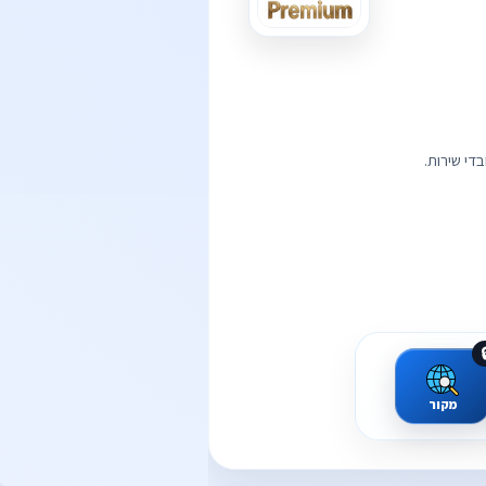

מקור