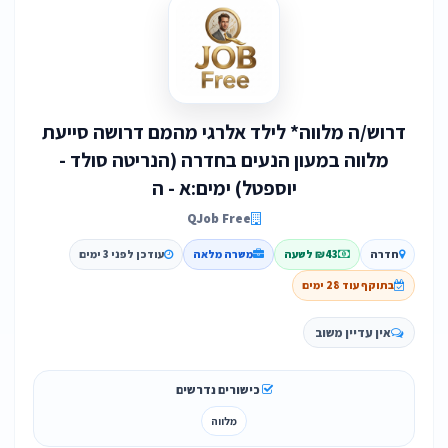
דרוש/ה מלווה* לילד אלרגי מהמם דרושה סייעת
מלווה במעון הנעים בחדרה (הנריטה סולד -
יוספטל) ימים:א - ה
QJob Free
חדרה
₪43 לשעה
משרה מלאה
עודכן לפני 3 ימים
בתוקף עוד 28 ימים
אין עדיין משוב
כישורים נדרשים
מלווה