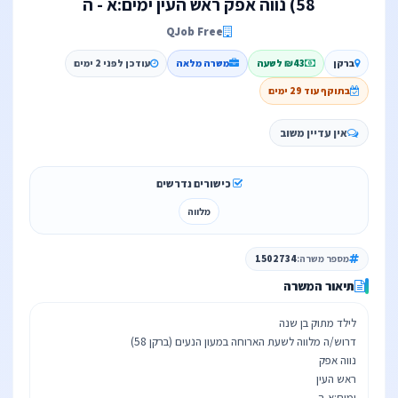
58) נווה אפק ראש העין ימים:א - ה
QJob Free
ברקן
₪43 לשעה
משרה מלאה
עודכן לפני 2 ימים
בתוקף עוד 29 ימים
אין עדיין משוב
כישורים נדרשים
מלווה
מספר משרה:
1502734
תיאור המשרה