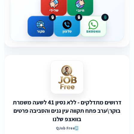
חיובי
שלילי
🔒
🔒
🔒
וואטסאפ
טלפון
מקור
דרושים מתדלקים - ללא נסיון 41 לשעה משמרת
בוקר\ערב פתח תקווה עין גנים והסביבה פרטים
בוואצפ שלנו
QJob Free