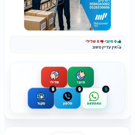
0 חיובי
·
0 שלילי
אין עדיין משוב
חיובי
שלילי
🔒
🔒
🔒
וואטסאפ
טלפון
מקור