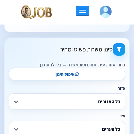
החלף
תוצאות חיפוש משרות עבור - קטגוריות: עבודות
ניווט
כלליות
סינון משרות פשוט ומהיר
בחרו אזור, עיר, תחום וסוג משרה — בלי להסתבך.
איפוס סינון
אזור
כל האזורים
עיר
כל הערים