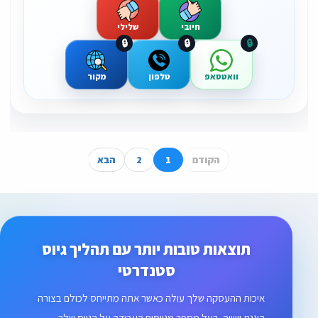
חיובי
שלילי
🔒
🔒
🔒
וואטסאפ
טלפון
מקור
הקודם
1
2
הבא
תוצאות טובות יותר עם תהליך גיוס
סטנדרטי
איכות ההעסקה שלך עולה כאשר אתה מתייחס לכולם בצורה
הוגנת ושווה. בעל מספר מגייסים העבודה על הגיוס שלך