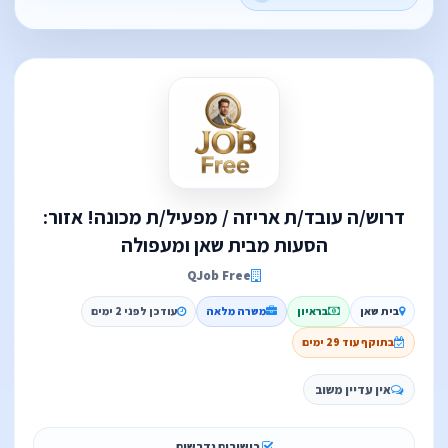
דרוש/ה עובד/ת אריזה / מפעיל/ת מכונה! אזור:
הסעות מבית שאן ומעפולה
QJob Free
בית שאן
בראיון
משרה מלאה
עודכן לפני 2 ימים
בתוקף עוד 29 ימים
אין עדיין משוב
כישורים נדרשים