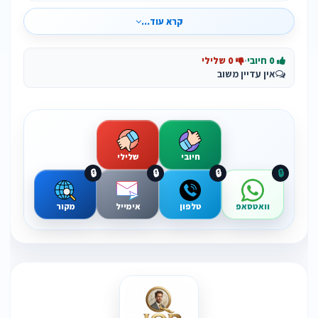
קרא עוד...
0 חיובי
·
0 שלילי
אין עדיין משוב
חיובי
שלילי
🔒
🔒
🔒
🔒
וואטסאפ
טלפון
אימייל
מקור