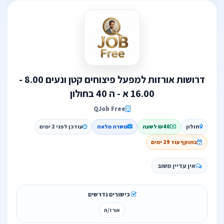
דרושות אורזות למפעל פיצוחים קטן ונעים 8.00 -
16.00 א - ה 40 בחולון
QJob Free
חולון
₪40 לשעה
משרה מלאה
עודכן לפני 2 ימים
בתוקף עוד 29 ימים
אין עדיין משוב
כישורים נדרשים
אורז/ת