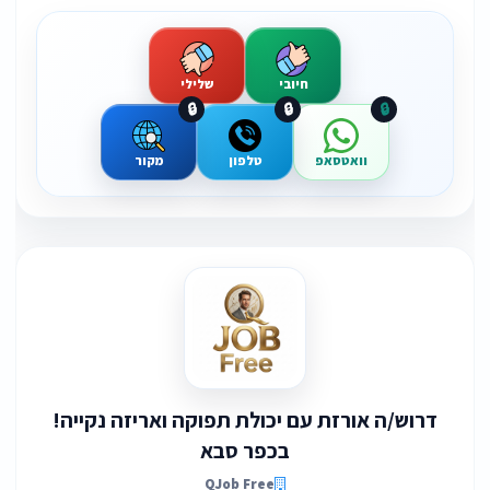
חיובי
שלילי
🔒
🔒
🔒
וואטסאפ
טלפון
מקור
דרוש/ה אורזת עם יכולת תפוקה ואריזה נקייה!
בכפר סבא
QJob Free