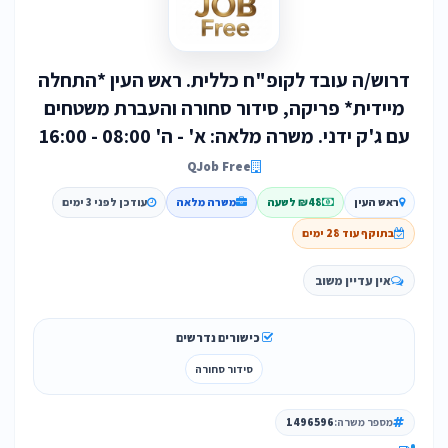
דרוש/ה עובד לקופ"ח כללית. ראש העין *התחלה
מיידית* פריקה, סידור סחורה והעברת משטחים
עם ג'ק ידני. משרה מלאה: א' - ה' 08:00 - 16:00
QJob Free
ראש העין
₪48 לשעה
משרה מלאה
עודכן לפני 3 ימים
בתוקף עוד 28 ימים
אין עדיין משוב
כישורים נדרשים
סידור סחורה
מספר משרה:
1496596