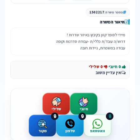
מספר משרה:
1502217
תיאור המשרה
עבודה במשמרות, ניידות חובה
0 חיובי
·
0 שלילי
אין עדיין משוב
חיובי
שלילי
🔒
🔒
🔒
וואטסאפ
טלפון
מקור