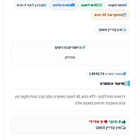
פתח תקוה
₪41 לשעה
משרה מלאה
עודכן לפני 3 ימים
בתוקף עוד 28 ימים
אין עדיין משוב
כישורים נדרשים
מתדלק
מספר משרה:
1494176
תיאור המשרה
דרושים מתדלקים - ללא נסיון 41 לשעה משמרת בוקר\ערב פתח תקווה עין
גנים והסביבה פרטים בוואצפ שלנו
0 חיובי
·
0 שלילי
אין עדיין משוב