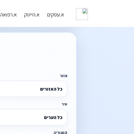
א.עסקים
א.הייטק
א.רפואה
אזור
כל האזורים
עיר
כל הערים
קטגוריה