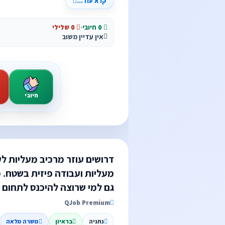
קרא עוד...
0 חיובי
·
0 שלילי
אין עדיין משוב
חיובי
דרושים עוזר מרכיב מעליות ל
מעליות ועבודה פיזית בשטח. 
גם למי שרוצה להיכנס לתחום ולק
QJob Premium
נתניה
בראיון
משרה מלאה