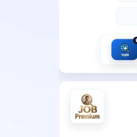

מקור