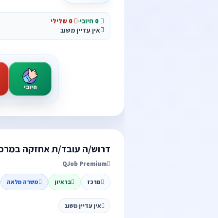
0 חיובי
·
0 שלילי
אין עדיין משוב
חיובי
דרוש/ה עובד/ת אחזקה במרכ
QJob Premium
מרכז
בראיון
משרה מלאה
אין עדיין משוב