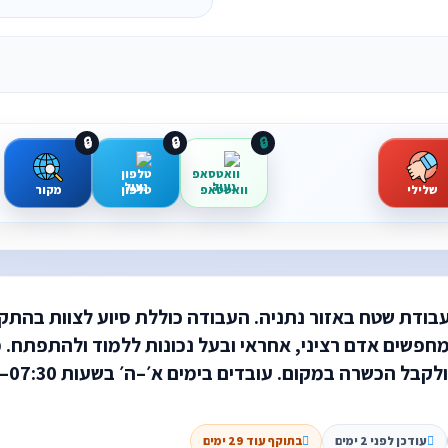
🔒
🔒
🔒
שלילי
וואטסאפ
טלפון
מקור
עבודת שטח באזור נתניה. העבודה כוללת סיוע לצוות בהתק
מחפשים אדם רציני, אחראי ובעל נכונות ללמוד ולהתפתח. 
בל הכשרה במקום. עובדים בימים א׳–ה׳ בשעות 07:30–1
עודכן לפני 2 ימים
בתוקף עוד 29 ימים