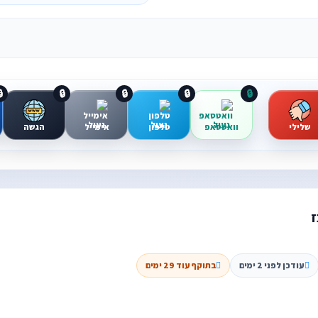

🔒
🔒
🔒
🔒
הגשה
אימייל
טלפון
וואטסאפ
שלילי
ד
בתוקף עוד 29 ימים
עודכן לפני 2 ימים