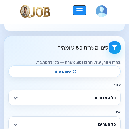
החלף
תוצאות חיפוש משרות עבור - קטגוריות: חשבונאות
ניווט
וכספים
סינון משרות פשוט ומהיר
בחרו אזור, עיר, תחום וסוג משרה — בלי להסתבך.
איפוס סינון
אזור
כל האזורים
עיר
כל הערים