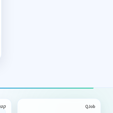
QJob
קטג