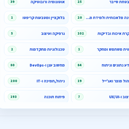
טחת סייבר
אוטונומיה ורובוטיקה
39
25
בינה מלאכותית ולמידת מכונה
בלוקציין ומטבעות קריפטו
1
20
רת איכות ובדיקות
גרפיקה ועיצוב
5
102
וית משתמש ומחקר
טכנולוגיות מתקדמות
2
1
ע נתונים וניתוח
מחשוב ענן ו‑DevOps
80
84
הול מוצר ואג'ייל
ניהול,תמיכה ו-IT
200
19
וב ו‑UX/UI
פיתוח תוכנה
193
7
ווק דיגיטלי ותוכן
תפקידי ניהול, הדרכה ובקרת איכות
98
44
תיות ותמיכה
28