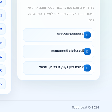
אב
לוח דרושים חכם שמרכז משרות לפי תחום, אזור, עיר
וכישורים — כדי להגיע מהר יותר למשרה שמתאימה
לכם.
בק
+972-507490091
חו
manager@qjob.co.il
מד
אהבת ציון 35/1, שדרות, ישראל
ני
עיצ
שי
QJob.co.il © 2026
תש