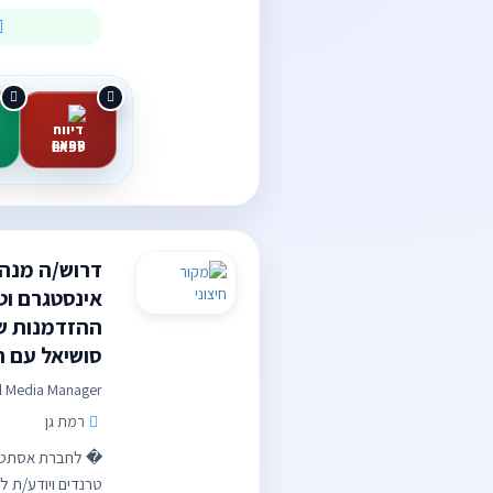
ספאם
דרוש/ה מנהל
אינסטגרם וטי
ההזדמנות ש
סושיאל עם ת
l Media Manager
רמת גן
� לחברת אסתטיקה
טרנדים ויודע/ת ל