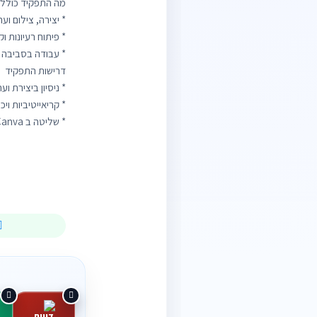
* שליטה ב Canva וב CapCut...