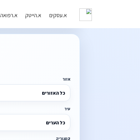
א.עסקים
א.הייטק
א.רפואה
אזור
כל האזורים
עיר
כל הערים
קטגוריה