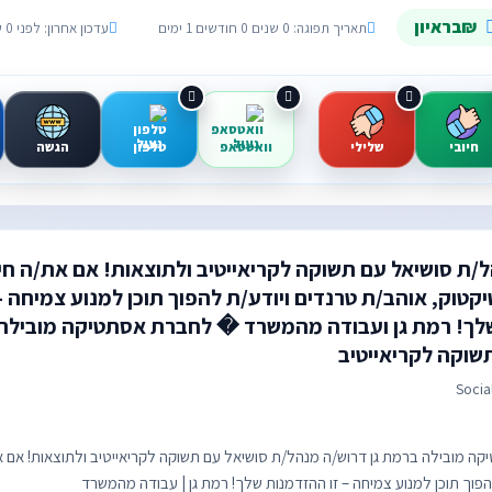
₪בראיון
תאריך תפוגה: 0 שנים 0 חודשים 1 ימים
עדכון אחרון: לפני 0 שנים 0 חודשים 29 ימים
חיובי
שלילי
וואטסאפ
טלפון
הגשה
/ת סושיאל עם תשוקה לקריאייטיב ולתוצאות! אם את/ה חי
קטוק, אוהב/ת טרנדים ויודע/ת להפוך תוכן למנוע צמיחה – 
לך! רמת גן ועבודה מהמשרד � לחברת אסתטיקה מובילה 
שוקה לקריאייטיב
Socia
 מובילה ברמת גן דרוש/ה מנהל/ת סושיאל עם תשוקה לקריאייטיב ולתוצאות! אם את
הפוך תוכן למנוע צמיחה – זו ההזדמנות שלך! רמת גן | עבודה מהמשרד