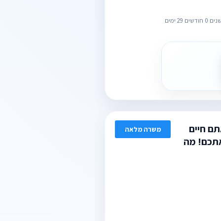
תם חיים
משרה מלאה
אתכם! מה