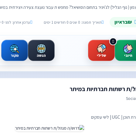
ן ( נוף הגליל) לג'ויניר בתחום הסושיאל? מחפש ת עבור נועצת צעירה ויצירתית במיוח
₪בראיון
תאריך תפוגה: 0 שנים 0 חודשים 1 ימים
עדכון אחרון: לפני 0 שנים 0 חודשים 29 ימים
חיובי
שלילי
הגשה
מקור
ל/ת רשתות חברתיות במיתר
Socia
UG | ליווי עסקים