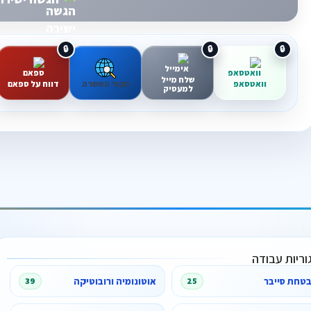
שלח מייל
וואטסאפ
מקור המשרה
דווח על ספאם
למעסיק
וריות עבודה
טחת סייבר
אוטונומיה ורובוטיקה
39
25