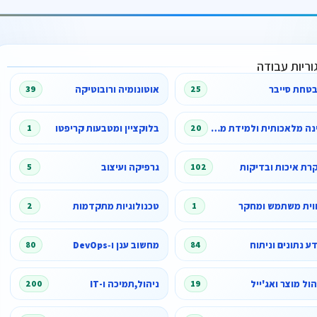
וריות עבודה
טחת סייבר
אוטונומיה ורובוטיקה
39
25
בינה מלאכותית ולמידת מכונה
בלוקציין ומטבעות קריפטו
1
20
רת איכות ובדיקות
גרפיקה ועיצוב
5
102
וית משתמש ומחקר
טכנולוגיות מתקדמות
2
1
ע נתונים וניתוח
מחשוב ענן ו‑DevOps
80
84
הול מוצר ואג'ייל
ניהול,תמיכה ו-IT
200
19