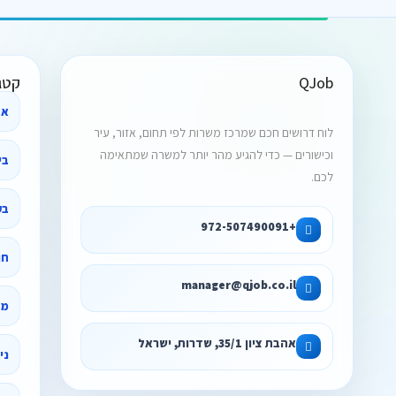
QJob
קטג
אב
לוח דרושים חכם שמרכז משרות לפי תחום, אזור, עיר
וכישורים — כדי להגיע מהר יותר למשרה שמתאימה
לכם.
בק
+972-507490091
חו
manager@qjob.co.il
מד
אהבת ציון 35/1, שדרות, ישראל
ני