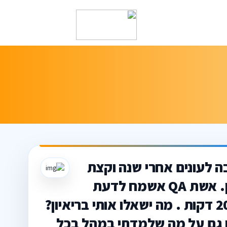
ה לעונים אחרי שנה וקצת
של חיפושים סופסוף קיבלתי זימון לריאיון. אשת QA אשמח לדעת
ממכם איך להתכונן לריאיון ראשוני בעל 20 דקות . מה ישאלו אותי בריאיון?
ו גם על מה שלמדתי במהל בכל