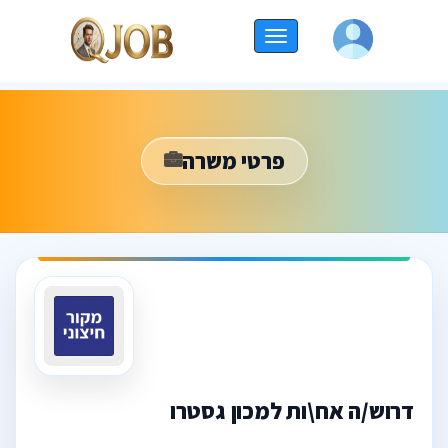
החלף
ניווט
פרטי משרה
דרוש/ה אח\ות למכון גסטרו