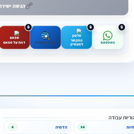
הגשה ישירה 
התקשר
וואטסאפ
מקור המשרה
דווח על ספאם
למעסיק
וריות עבודה
יות
הדמיה
4
84