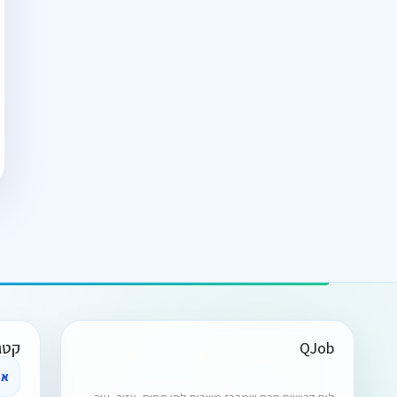
QJob
קטג
אח