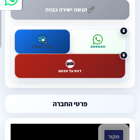
הגשה ישירה כבויה
וואטסאפ
מקור המשרה
דווח על ספאם
פרטי החברה