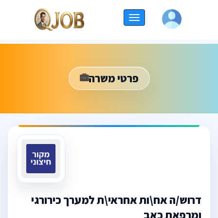
החלף
ניווט
פרטי משרה
דרוש/ה אח\ות אחראי\ת למערך כירורגי
ומרפאת כאב