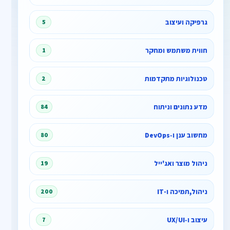
גרפיקה ועיצוב
5
חווית משתמש ומחקר
1
טכנולוגיות מתקדמות
2
מדע נתונים וניתוח
84
מחשוב ענן ו‑DevOps
80
ניהול מוצר ואג'ייל
19
ניהול,תמיכה ו-IT
200
עיצוב ו‑UX/UI
7