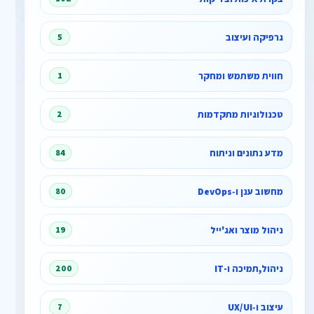
גרפיקה ועיצוב
5
חווית משתמש ומחקר
1
טכנולוגיות מתקדמות
2
מדע נתונים וניתוח
84
מחשוב ענן ו‑DevOps
80
ניהול מוצר ואג'ייל
19
ניהול,תמיכה ו-IT
200
עיצוב ו‑UX/UI
7