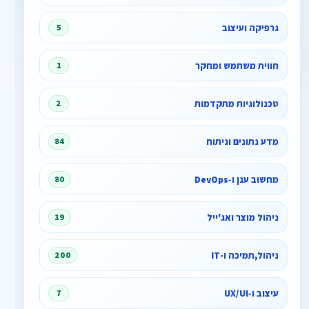
גרפיקה ועיצוב
5
חווית משתמש ומחקר
1
טכנולוגיות מתקדמות
2
מדע נתונים וניתוח
84
מחשוב ענן ו‑DevOps
80
ניהול מוצר ואג'ייל
19
ניהול,תמיכה ו-IT
200
עיצוב ו‑UX/UI
7