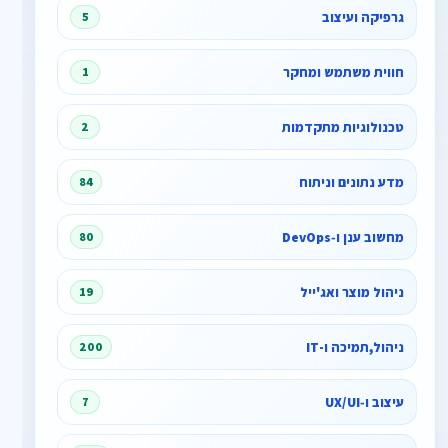
גרפיקה ועיצוב
5
חווית משתמש ומחקר
1
טכנולוגיות מתקדמות
2
מדע נתונים וניתוח
84
מחשוב ענן ו‑DevOps
80
ניהול מוצר ואג'ייל
19
ניהול,תמיכה ו-IT
200
עיצוב ו‑UX/UI
7