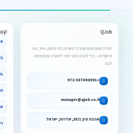
QJob
קטג
אב
לוח דרושים חכם שמרכז משרות לפי תחום, אזור, עיר
וכישורים — כדי להגיע מהר יותר למשרה שמתאימה
לכם.
בק
+972-507490091
חו
manager@qjob.co.il
מד
אהבת ציון 35/1, שדרות, ישראל
ני