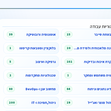
וריות עבודה
טחת סייבר
אוטונומיה ורובוטיקה
39
25
בינה מלאכותית ולמידת מכונה
בלוקציין ומטבעות קריפטו
1
20
רת איכות ובדיקות
גרפיקה ועיצוב
5
102
וית משתמש ומחקר
טכנולוגיות מתקדמות
2
1
ע נתונים וניתוח
מחשוב ענן ו‑DevOps
80
84
הול מוצר ואג'ייל
ניהול,תמיכה ו-IT
200
19