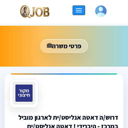
החלף
ניווט
פרטי משרה
דרוש/ה דאטה אנליסט/ית לארגון מוביל
במרכז - היברידי ! דאטה אנליסט/ית