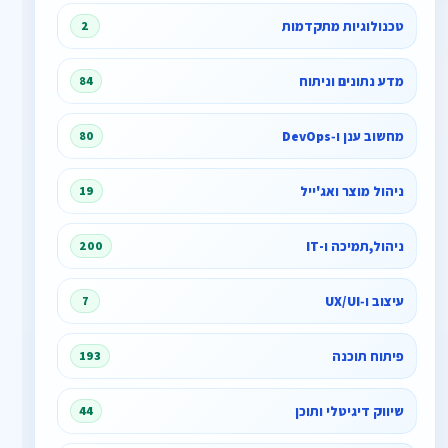
טכנולוגיות מתקדמות
2
מדע נתונים וניתוח
84
מחשוב ענן ו‑DevOps
80
ניהול מוצר ואג'ייל
19
ניהול,תמיכה ו-IT
200
עיצוב ו‑UX/UI
7
פיתוח תוכנה
193
שיווק דיגיטלי ותוכן
44