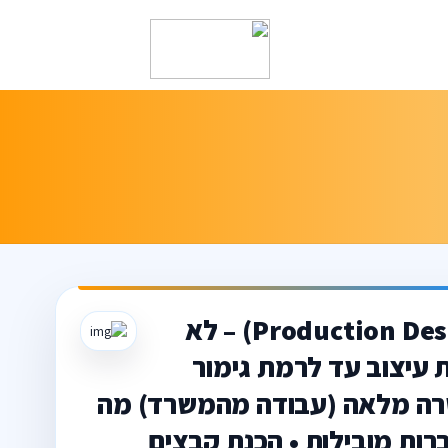
דרוש/ה גרפיקאי/ת ביצועיסט/ית (Production Designer) – לא
 עיצוב עד לרמת גימור
שרה מלאה (עבודה מהמשרד) מה
רות מובילות • הכנת קבצים