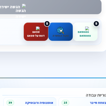
הגשה ישירה 
וואטסאפ
מקור המשרה
דווח על ספאם
וריות עבודה
טחת סייבר
אוטונומיה ורובוטיקה
39
25