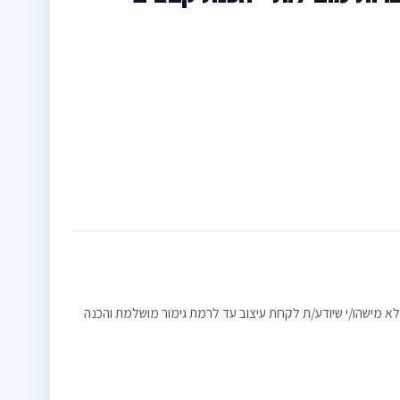
Production Designe) – לא רק קונספט, אלא מישהו/י שיודע/ת לקחת עיצוב עד לרמת גימור מושלמת והכנה