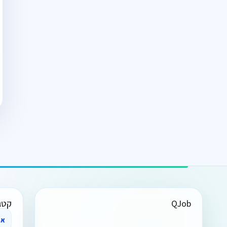
QJob
קטג
אב