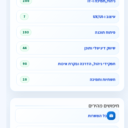
ניהול,תמיכה ו-IT
200
עיצוב ו‑UX/UI
7
פיתוח תוכנה
193
שיווק דיגיטלי ותוכן
44
תפקידי ניהול, הדרכה ובקרת איכות
98
תשתיות ותמיכה
28
חיפושים מהירים
כל המשרות