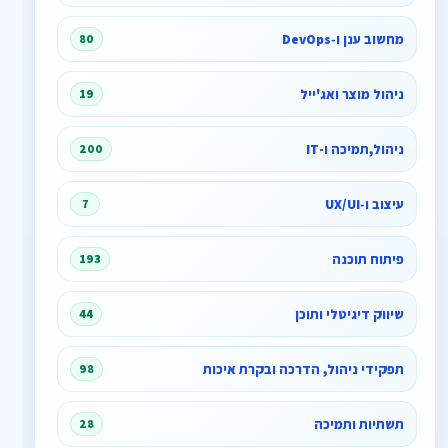
מחשוב ענן ו‑DevOps
80
ניהול מוצר ואג'ייל
19
ניהול,תמיכה ו-IT
200
עיצוב ו‑UX/UI
7
פיתוח תוכנה
193
שיווק דיגיטלי ותוכן
44
תפקידי ניהול, הדרכה ובקרת איכות
98
תשתיות ותמיכה
28