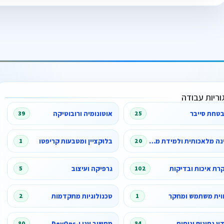
וריות עבודה
טחת סייבר
אוטונומיה ורובוטיקה
39
25
בינה מלאכותית ולמידת מכונה
בלוקציין ומטבעות קריפטו
1
20
רת איכות ובדיקות
גרפיקה ועיצוב
5
102
וית משתמש ומחקר
טכנולוגיות מתקדמות
2
1
ע נתונים וניתוח
מחשוב ענן ו‑DevOps
80
84