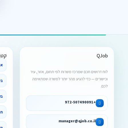
QJob
קטג
אב
לוח דרושים חכם שמרכז משרות לפי תחום, אזור, עיר
וכישורים — כדי להגיע מהר יותר למשרה שמתאימה
לכם.
בק
+972-507490091
חו
manager@qjob.co.il
מד