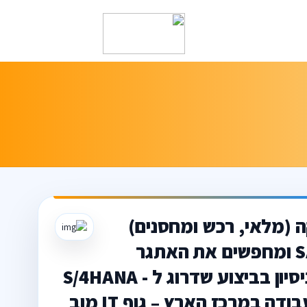
ה (מלאי, רכש ומחסנים)
אם יש לכם ניסיון בשדרוגי SAP S/4HANA ומחפשים את האתגר
הבא - זו יכולה להיות ההזדמנות שלכם! ניסיון בביצוע שדרוג ל - S/4HANA