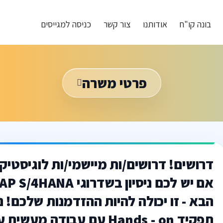
בונה קו"ח
אודותנו
צור קשר
כניסה למגייסים
פרטי משרה
דרושים! דרושים/ות מיישמי/ות לוגיסטיק
תפקיד Hands - on עם עבודה מעשית עבודה במרכז הארץ – גוף IT מוב