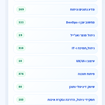
מדע נתונים וניתוח
169
מחשוב ענן ו‑DevOps
121
ניהול מוצר ואג'ייל
29
ניהול,תמיכה ו-IT
318
עיצוב ו‑UX/UI
10
פיתוח תוכנה
376
שיווק דיגיטלי ותוכן
80
תפקידי ניהול, הדרכה ובקרת איכות
183