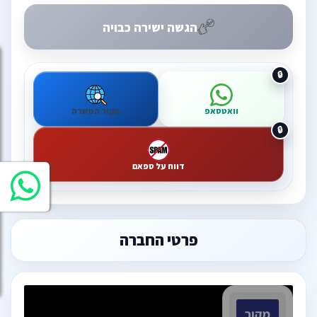
הגשה ישירה כבויה
וואטסאפ
מקור המשרה
דווח על ספאם
פרטי החברה