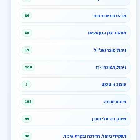
מדע נתונים וניתוח
84
מחשוב ענן ו‑DevOps
80
ניהול מוצר ואג'ייל
19
ניהול,תמיכה ו-IT
200
עיצוב ו‑UX/UI
7
פיתוח תוכנה
193
שיווק דיגיטלי ותוכן
44
תפקידי ניהול, הדרכה ובקרת איכות
98