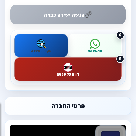
הגשה ישירה כבויה
וואטסאפ
מקור המשרה
דווח על ספאם
פרטי החברה