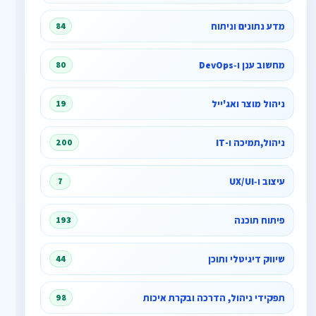
מדע נתונים וניתוח
84
מחשוב ענן ו‑DevOps
80
ניהול מוצר ואג'ייל
19
ניהול,תמיכה ו-IT
200
עיצוב ו‑UX/UI
7
פיתוח תוכנה
193
שיווק דיגיטלי ותוכן
44
תפקידי ניהול, הדרכה ובקרת איכות
98