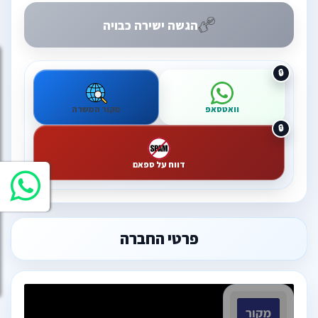
הגשה ישירה כבויה
וואטסאפ
מקור המשרה
דווח על ספאם
פרטי החברה