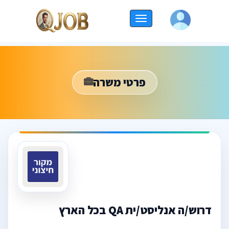
החלף
ניווט
פרטי משרה
דרוש/ה אנליסט/ית QA בכל הארץ