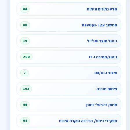
מדע נתונים וניתוח
84
מחשוב ענן ו‑DevOps
80
ניהול מוצר ואג'ייל
19
ניהול,תמיכה ו-IT
200
עיצוב ו‑UX/UI
7
פיתוח תוכנה
193
שיווק דיגיטלי ותוכן
44
תפקידי ניהול, הדרכה ובקרת איכות
98