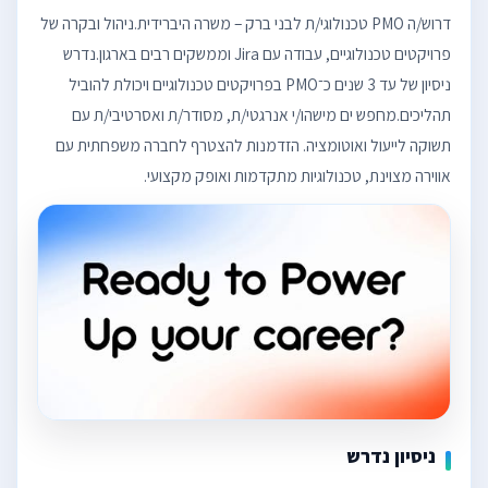
דרוש/ה PMO טכנולוגי/ת לבני ברק – משרה היברידית.ניהול ובקרה של
פרויקטים טכנולוגיים, עבודה עם Jira וממשקים רבים בארגון.נדרש
ניסיון של עד 3 שנים כ־PMO בפרויקטים טכנולוגיים ויכולת להוביל
תהליכים.מחפש ים מישהו/י אנרגטי/ת, מסודר/ת ואסרטיבי/ת עם
תשוקה לייעול ואוטומציה. הזדמנות להצטרף לחברה משפחתית עם
אווירה מצוינת, טכנולוגיות מתקדמות ואופק מקצועי.
ניסיון נדרש