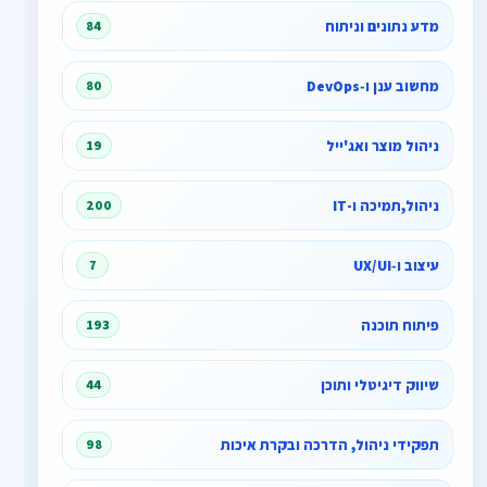
מדע נתונים וניתוח
84
מחשוב ענן ו‑DevOps
80
ניהול מוצר ואג'ייל
19
ניהול,תמיכה ו-IT
200
עיצוב ו‑UX/UI
7
פיתוח תוכנה
193
שיווק דיגיטלי ותוכן
44
תפקידי ניהול, הדרכה ובקרת איכות
98