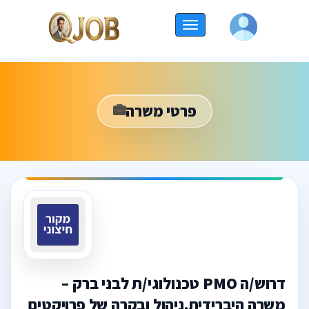
החלף
ניווט
פרטי משרה
דרוש/ה PMO טכנולוגי/ת לבני ברק –
משרה היברידית.ניהול ובקרה של פרויקטים