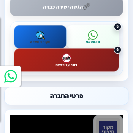
הגשה ישירה כבויה
וואטסאפ
מקור המשרה
דווח על ספאם
פרטי החברה