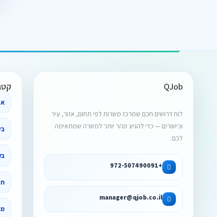
QJob
קטג
אב
לוח דרושים חכם שמרכז משרות לפי תחום, אזור, עיר
וכישורים — כדי להגיע מהר יותר למשרה שמתאימה
לכם.
בק
+972-507490091
חו
manager@qjob.co.il
מד