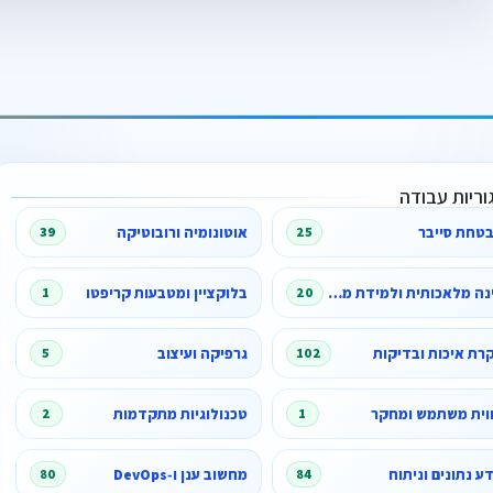
וריות עבודה
טחת סייבר
אוטונומיה ורובוטיקה
39
25
בינה מלאכותית ולמידת מכונה
בלוקציין ומטבעות קריפטו
1
20
רת איכות ובדיקות
גרפיקה ועיצוב
5
102
וית משתמש ומחקר
טכנולוגיות מתקדמות
2
1
ע נתונים וניתוח
מחשוב ענן ו‑DevOps
80
84